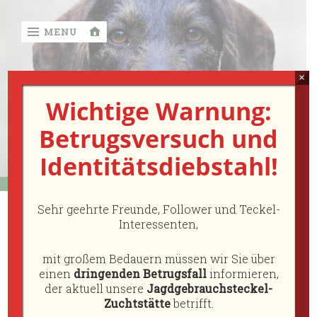
MENU
‹
return
×
Wichtige Warnung:

Betrugsversuch und
Von der
Identitätsdiebstahl!
Diebesstiege
FCI
Sehr geehrte Freunde, Follower und Teckel-
Vom
Interessenten,
Wurfplanung B-
Jäger
für
mit großem Bedauern müssen wir Sie über
Wurf
Jäger
einen
dringenden Betrugsfall
informieren,
der aktuell unsere
Jagdgebrauchsteckel-
Auszeichnungen
Zuchtstätte
betrifft.