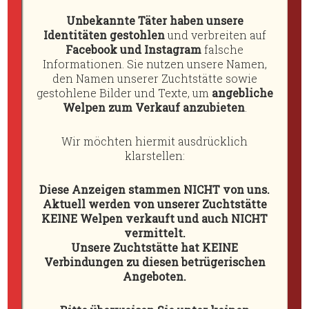
Unsere
Wir planen für das Frühjahr 2019 den
Hunde
Unbekannte Täter haben unsere
1. Wurf mit unserer Diana vom Lahberg und
Identitäten gestohlen
und verbreiten auf
Jamiroquai vom Eisenstein.
+
Facebook und Instagram
falsche
Deckrüden
Informationen. Sie nutzen unsere Namen,
Diana vom Lahberg
den Namen unserer Zuchtstätte sowie
+
gestohlene Bilder und Texte, um
angebliche
Wurfplanung
Welpen zum Verkauf anzubieten
.
+
Wir möchten hiermit ausdrücklich
Würfe
klarstellen:
+
Diese Anzeigen stammen NICHT von uns.
Nachzucht
Aktuell werden von unserer Zuchtstätte
KEINE Welpen verkauft und auch NICHT
Welpenanfrage
vermittelt.
Jamiroquai vom Eisenstein
Galerie
Unsere Zuchtstätte hat KEINE
Verbindungen zu diesen betrügerischen
+
Angeboten.
Links