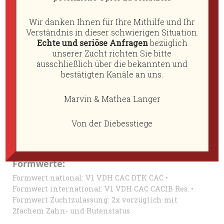
Mutter: GS 2012 Ceres vom Eisenstein
Wir danken Ihnen für Ihre Mithilfe und Ihr
Aktuelle Augenuntersuchung: 31.07. 2016 Befund:
Verständnis in dieser schwierigen Situation.
PRA und Katarakt frei
Echte und seriöse Anfragen
bezüglich
Freiwilliger Test auf crd-PRA: frei (N/N)
unserer Zucht richten Sie bitte
Freiwilliger Test auf Glasknochenkrankheit (OI):
ausschließlich über die bekannten und
OI-frei (N/N)
bestätigten Kanäle an uns.
Brustumfang: 43 cm • Gewicht: 9 kg
Marvin & Mathea Langer
Farbe: dunkelsaufarben, Jimmy vererbt
dunkelsaufarben und saufarben • Furnishings: F/F
Von der Diebesstiege
(vererbt reinerbig Bart und Brauen)
Formwerte:
Formwert national: V1 VDH CAC DTK CAC •
Formwert international: V1 VDH CAC CACIB Res. •
Formwert Zuchtzulassung: 2x vorzüglich mit
2fachem Zahn- und Rutenstatus