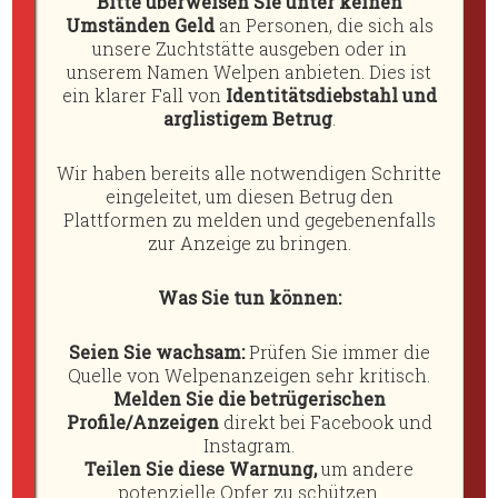
Bitte überweisen Sie unter keinen
Kontakt
Umständen Geld
an Personen, die sich als
unsere Zuchtstätte ausgeben oder in
Impressum
unserem Namen Welpen anbieten. Dies ist
+
ein klarer Fall von
Identitätsdiebstahl und
arglistigem Betrug
.
Wir haben bereits alle notwendigen Schritte
eingeleitet, um diesen Betrug den
Plattformen zu melden und gegebenenfalls
Rufname: Jimmy
zur Anzeige zu bringen.
Titel: Gebrauchssieger 2014 • C.I.T. (internationaler
Arbeitschampion) 2017 • bester Gebrauchshund des
Was Sie tun können:
Niedersächsischen Teckelklubs e.V. 2016 • Deutscher
Champion VDH 2017 • Welt Union Teckel Working
Seien Sie wachsam:
Prüfen Sie immer die
Champion 2017
Quelle von Welpenanzeigen sehr kritisch.
Melden Sie die betrügerischen
Wurfdatum: 03.05.2012
Profile/Anzeigen
direkt bei Facebook und
VDH/DTK.-Nr.: 12T1541R • Gebrauchsteckelbuch-Nr.:
Instagram.
13/2014
Teilen Sie diese Warnung,
um andere
Vater: GS 2003 Duccio Della Val Vezzeno
potenzielle Opfer zu schützen.