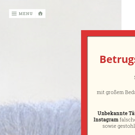
‹
MENU
return

Von der
Betrug
Diebesstiege
FCI
Vom
Jäger
mit großem Bed
für
Jäger
Unbekannte Tät
Auszeichnungen
Instagram
falsch
sowie gestohl
Unsere