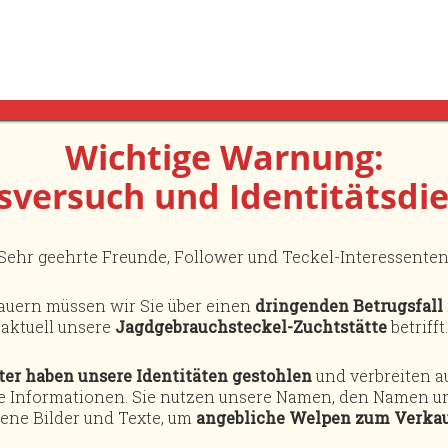
Welpenanfrage
Wichtige Warnung:
sversuch und Identitätsdie
Wenn Sie sich für einen Welpen aus unserer Zucht in
folgende Formular so vollständig wie möglich ausz
Sehr geehrte Freunde, Follower und Teckel-Interessenten
auern müssen wir Sie über einen
dringenden Betrugsfall
Wir werden uns umgehend mit Ihnen in Verbindung 
aktuell unsere
Jagdgebrauchsteckel-Zuchtstätte
betrifft.
nur der Vorabinformation und kann/soll den persön
er haben unsere Identitäten gestohlen
und verbreiten a
Wir geben unsere Welpen nur in aktive Jägerhände 
e Informationen. Sie nutzen unsere Namen, den Namen un
ene Bilder und Texte, um
angebliche Welpen zum Verkau
!