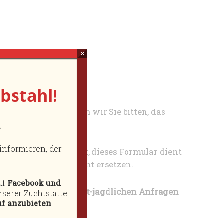
×
bstahl!
teressieren, möchten wir Sie bitten, das
ufüllen.
,
informieren, der
setzen. Keine Angst, dieses Formular dient
lichen Eindruck nicht ersetzen.
uf
Facebook und
ab – bitte keine nicht-jagdlichen Anfragen
serer Zuchtstätte
f anzubieten
.