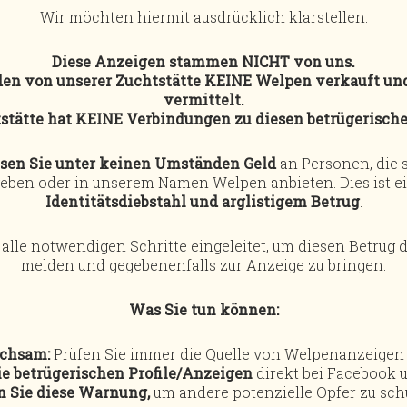
Wir möchten hiermit ausdrücklich klarstellen:
VORNAME / NAME (PFLICHTFELD)
Diese Anzeigen stammen NICHT von uns.
den von unserer Zuchtstätte KEINE Welpen verkauft un
vermittelt.
STRASSE / NR.
stätte hat KEINE Verbindungen zu diesen betrügerisch
isen Sie unter keinen Umständen Geld
an Personen, die s
eben oder in unserem Namen Welpen anbieten. Dies ist ei
Identitätsdiebstahl und arglistigem Betrug
.
PLZ / ORT
 alle notwendigen Schritte eingeleitet, um diesen Betrug 
melden und gegebenenfalls zur Anzeige zu bringen.
TELEFONNUMMER (PFLICHTFELD)
Was Sie tun können:
achsam:
Prüfen Sie immer die Quelle von Welpenanzeigen s
ie betrügerischen Profile/Anzeigen
direkt bei Facebook 
E-MAIL (PFLICHTFELD)
n Sie diese Warnung,
um andere potenzielle Opfer zu sch