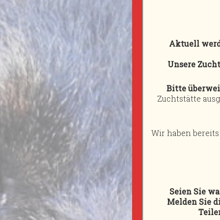
Hunde
+
Deckrüden
Aktuell wer
+
Unsere Zucht
Wurfplanung
Bitte überwe
+
Zuchtstätte ausg
Würfe
+
Wir haben bereits
Nachzucht
Welpenanfrage
Galerie
Seien Sie w
+
Melden Sie d
Teile
Links