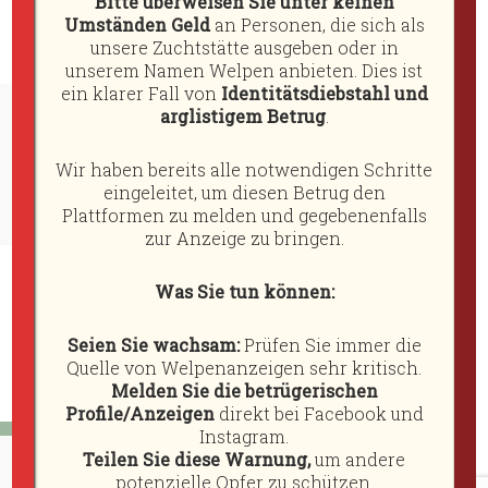
Bitte überweisen Sie unter keinen
Kontakt
Umständen Geld
an Personen, die sich als
unsere Zuchtstätte ausgeben oder in
Impressum
unserem Namen Welpen anbieten. Dies ist
+
ein klarer Fall von
Identitätsdiebstahl und
arglistigem Betrug
.
Suche
Wir haben bereits alle notwendigen Schritte
eingeleitet, um diesen Betrug den

Plattformen zu melden und gegebenenfalls
zur Anzeige zu bringen.
Was Sie tun können:
Seien Sie wachsam:
Prüfen Sie immer die
Quelle von Welpenanzeigen sehr kritisch.
Melden Sie die betrügerischen
Profile/Anzeigen
direkt bei Facebook und
Instagram.
Teilen Sie diese Warnung,
um andere
Proudly powered by WordPress
|
Theme: Kent by
Pro Theme
potenzielle Opfer zu schützen.