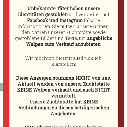
Unsere
Unser Angebot enthält Links zu externen
Hunde
Unbekannte Täter haben unsere
Webseiten, auf deren Inhalte wir keinen Einfluss
Identitäten gestohlen
und verbreiten auf
haben. Deshalb können wir für diese fremden
+
Facebook und Instagram
falsche
Inhalte auch keine Gewähr übernehmen. Für die
Deckrüden
Informationen. Sie nutzen unsere Namen,
Inhalte der verlinkten Seiten ist der jeweilige
den Namen unserer Zuchtstätte sowie
+
Anbieter verantwortlich. Die Seiten wurden zum
gestohlene Bilder und Texte, um
angebliche
Zeitpunkt der Verlinkung auf mögliche
Wurfplanung
Welpen zum Verkauf anzubieten
.
Rechtsverstöße überprüft. Eine permanente
+
Kontrolle der verlinkten Seiten ist jedoch ohne
Wir möchten hiermit ausdrücklich
konkrete Anhaltspunkte nicht zumutbar. Bei
Würfe
klarstellen:
bekannt werden von Rechtsverletzungen werden
+
wir diese Links umgehend entfernen.
Diese Anzeigen stammen NICHT von uns.
Nachzucht
Aktuell werden von unserer Zuchtstätte
KEINE Welpen verkauft und auch NICHT
Welpenanfrage
vermittelt.
Galerie
Unsere Zuchtstätte hat KEINE
Verbindungen zu diesen betrügerischen
Adresse
+
Angeboten.
Kleines Radfeld 3
Links
37586 Dassel