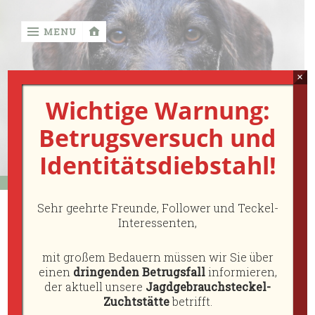
MENU
‹
return
×
Wichtige Warnung:

Betrugsversuch und
Von der
Identitätsdiebstahl!
Diebesstiege
FCI
Sehr geehrte Freunde, Follower und Teckel-
Vom
Interessenten,
Links
Jäger
für
mit großem Bedauern müssen wir Sie über
Jäger
einen
dringenden Betrugsfall
informieren,
der aktuell unsere
Jagdgebrauchsteckel-
Auszeichnungen
Haftung für Links
Zuchtstätte
betrifft.